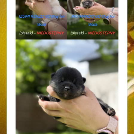
IZUMI KENZO GO Dog for
INU MANDO GO Dog for
Walk
Walk
(piesek) –
NIEDOSTĘPNY
(piesek) –
NIEDOSTĘPNY