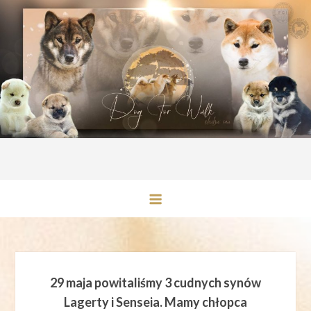
Przejdź
do
treści
Hodowla Shiba Kraków, Hodowla
Shiba – DOG FOR WALK
29 maja powitaliśmy 3 cudnych synów
Lagerty i Senseia. Mamy chłopca