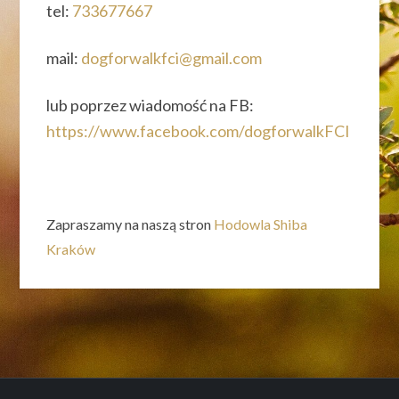
tel:
733677667
mail:
dogforwalkfci@gmail.com
lub poprzez wiadomość na FB:
https://www.facebook.com/dogforwalkFCI
Zapraszamy na naszą stron
Hodowla Shiba
Kraków